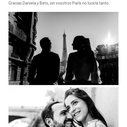
Gracias Daniela y Beto, sin vosotros París no luciría tanto.