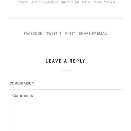
Camera
Focal Length 0mm
Aperture ƒ/0
ISO 0
Shutter Speed 0
FACEBOOK
TWEET IT
PIN IT
SHARE BY EMAIL
LEAVE A REPLY
COMENTARIO
*