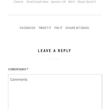
Camera
Focal Length 0mm
Aperture ƒ/0
ISO 0
Shutter Speed 0
FACEBOOK
TWEET IT
PIN IT
SHARE BY EMAIL
LEAVE A REPLY
COMENTARIO
*