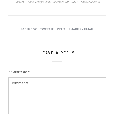
Camera
Focal Length 0mm
Aperture ƒ/0
ISO 0
Shutter Speed 0
FACEBOOK
TWEET IT
PIN IT
SHARE BY EMAIL
LEAVE A REPLY
COMENTARIO
*