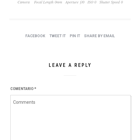
Camera
Focal Length 0mm
Aperture ƒ/0
ISO 0
Shutter Speed 0
FACEBOOK
TWEET IT
PIN IT
SHARE BY EMAIL
LEAVE A REPLY
COMENTARIO
*