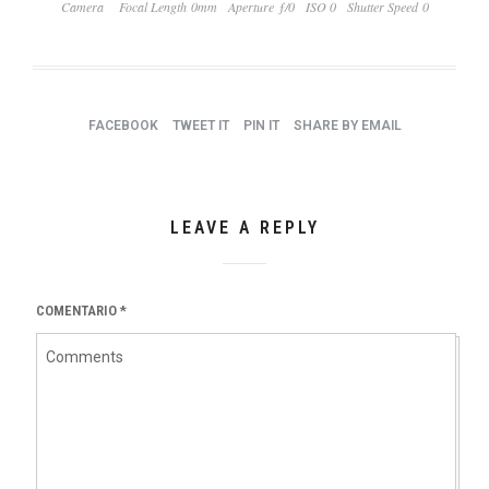
Camera
Focal Length 0mm
Aperture ƒ/0
ISO 0
Shutter Speed 0
FACEBOOK
TWEET IT
PIN IT
SHARE BY EMAIL
LEAVE A REPLY
COMENTARIO
*