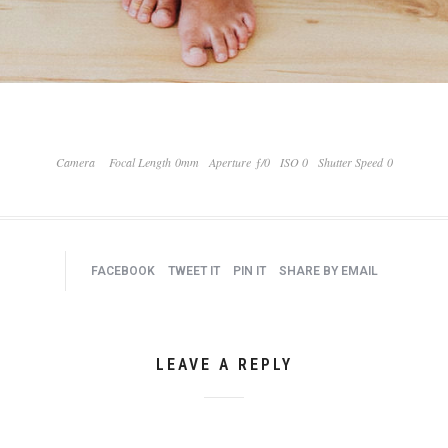
Camera
Focal Length 0mm
Aperture ƒ/0
ISO 0
Shutter Speed 0
FACEBOOK
TWEET IT
PIN IT
SHARE BY EMAIL
LEAVE A REPLY