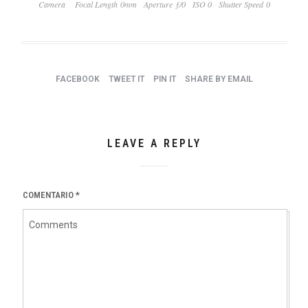
Camera
Focal Length 0mm
Aperture ƒ/0
ISO 0
Shutter Speed 0
FACEBOOK
TWEET IT
PIN IT
SHARE BY EMAIL
LEAVE A REPLY
COMENTARIO
*