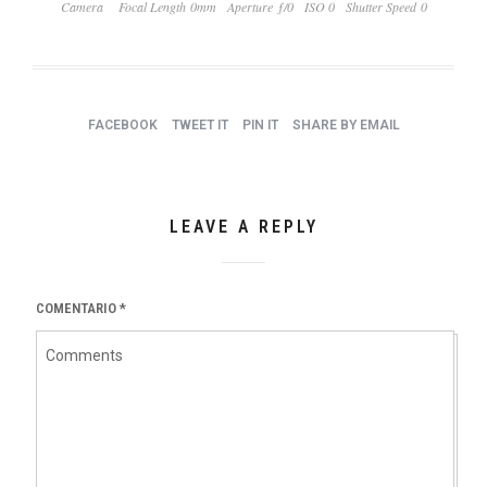
Camera
Focal Length 0mm
Aperture ƒ/0
ISO 0
Shutter Speed 0
FACEBOOK
TWEET IT
PIN IT
SHARE BY EMAIL
LEAVE A REPLY
COMENTARIO
*