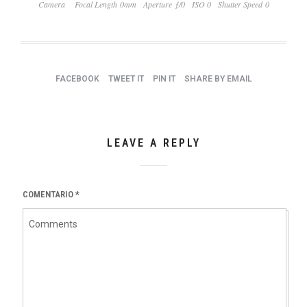
Camera
Focal Length 0mm
Aperture ƒ/0
ISO 0
Shutter Speed 0
FACEBOOK
TWEET IT
PIN IT
SHARE BY EMAIL
LEAVE A REPLY
COMENTARIO
*