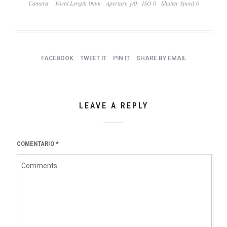
Camera
Focal Length 0mm
Aperture ƒ/0
ISO 0
Shutter Speed 0
FACEBOOK
TWEET IT
PIN IT
SHARE BY EMAIL
LEAVE A REPLY
COMENTARIO
*