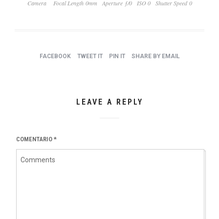
Camera
Focal Length 0mm
Aperture ƒ/0
ISO 0
Shutter Speed 0
FACEBOOK
TWEET IT
PIN IT
SHARE BY EMAIL
LEAVE A REPLY
COMENTARIO
*