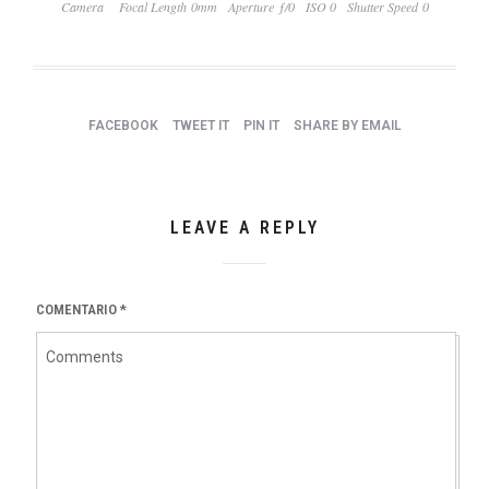
Camera
Focal Length 0mm
Aperture ƒ/0
ISO 0
Shutter Speed 0
FACEBOOK
TWEET IT
PIN IT
SHARE BY EMAIL
LEAVE A REPLY
COMENTARIO
*