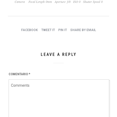
Camera
Focal Length 0mm
Aperture ƒ/0
ISO 0
Shutter Speed 0
FACEBOOK
TWEET IT
PIN IT
SHARE BY EMAIL
LEAVE A REPLY
COMENTARIO
*